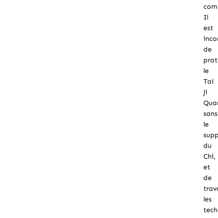
comp
Il
est
inco
de
prat
le
Tai
Ji
Qua
sans
le
sup
du
Chi,
et
de
trava
les
tech