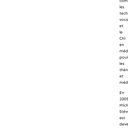
co
les
tech
voca
et
le
Chi
en
méd
pou
les
thé
et
méd
En
2005
Mich
Sté
est
dev