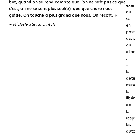
but, quand on se rend compte que l’on ne sait pas ce que
exer
c’est, on ne se sent plus seul(e), quelque chose nous
au
guide. On touche à plus grand que nous. On reçoit. »
sol
– Michèle Stévanovitch
en
post
assi
ou
allo
:
–
la
dét
musc
la
libé
de
la
resp
les
aut