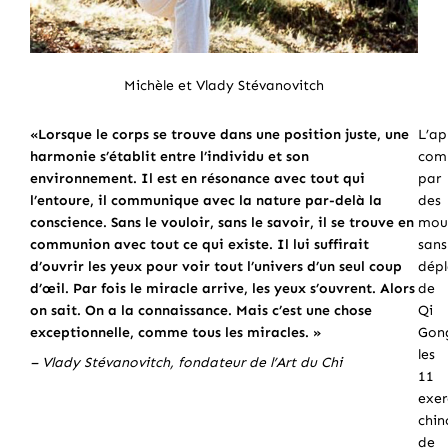
Michèle et Vlady Stévanovitch
«Lorsque le corps se trouve dans une position juste, une
L’ap
harmonie s’établit entre l’individu et son
com
environnement. Il est en résonance avec tout qui
par
l’entoure, il communique avec la nature par-delà la
des
conscience. Sans le vouloir, sans le savoir, il se trouve en
mou
communion avec tout ce qui existe. Il lui suffirait
sans
d’ouvrir les yeux pour voir tout l’univers d’un seul coup
dép
d’œil. Par fois le miracle arrive, les yeux s’ouvrent. Alors
de
on sait. On a la connaissance. Mais c’est une chose
Qi
exceptionnelle, comme tous les miracles. »
Gon
les
– Vlady Stévanovitch, fondateur de l’Art du Chi
11
exer
chin
de