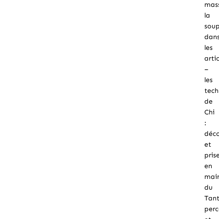
mas
la
soup
dan
les
arti
–
les
tech
de
Chi
:
déc
et
pris
en
mai
du
Tant
perc