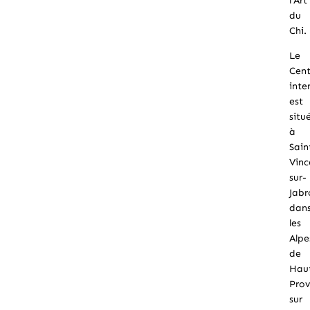
l’Art
du
Chi.
Le
Cent
inte
est
situ
à
Sain
Vinc
sur-
Jabr
dan
les
Alpe
de
Hau
Pro
sur