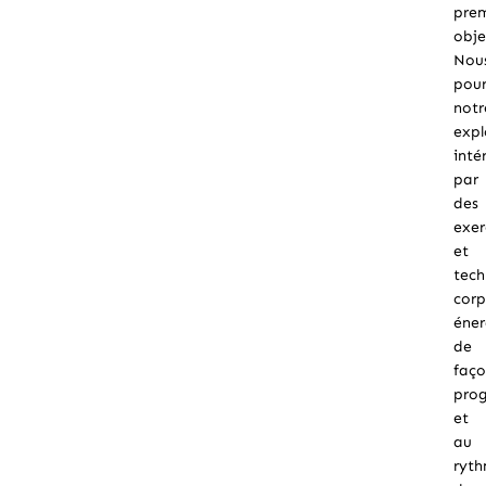
pre
obje
Nou
pour
notr
expl
inté
par
des
exer
et
tech
corp
éne
de
faç
prog
et
au
ryt