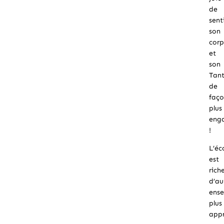
de
sent
son
corp
et
son
Tant
de
faç
plus
enga
!
L’éc
est
rich
d’au
ens
plus
app