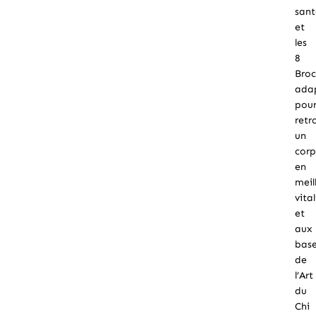
sant
et
les
8
Broc
adap
pou
retr
un
corp
en
meil
vital
et
aux
bas
de
l’Art
du
Chi