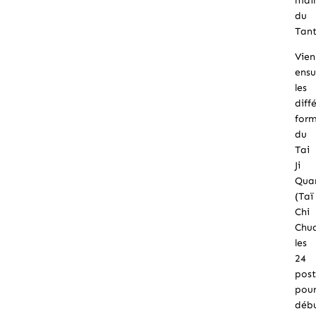
mai
du
Tant
Vien
ensu
les
diff
for
du
Tai
Ji
Qua
(Taï
Chi
Chua
les
24
post
pou
déb