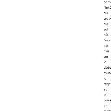
co
l’int
du
trav
au
sol
où
l’ac
est
mis
sur
la
dét
musc
la
resp
et
la
pris
en