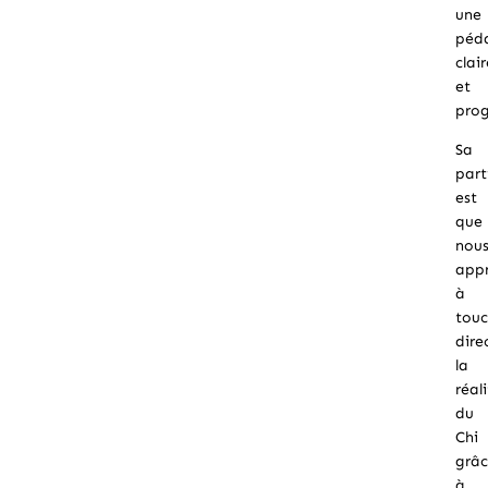
une
pé
clai
et
prog
Sa
part
est
que
nou
app
à
touc
dir
la
réali
du
Chi
grâ
à