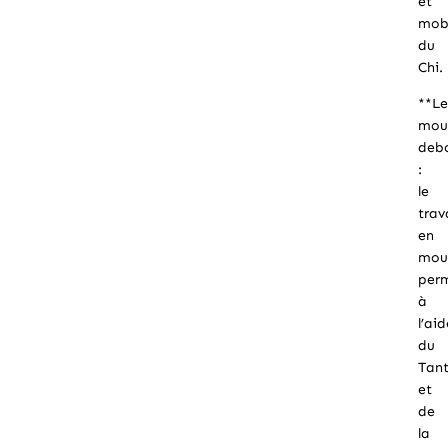
et
mobi
du
Chi.
**Le
mou
deb
:
le
trav
en
mou
per
à
l’ai
du
Tant
et
de
la