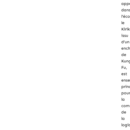
appe
dan
l’éc
le
Kiri
issu
d’un
enc
de
Kun
Fu,
est
ense
prin
pou
la
comp
de
la
logi