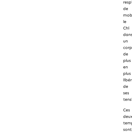
resp
de
mobi
le
Chi
dan
un
corp
de
plus
en
plus
libér
de
ses
tens
Ces
deu
tem
sont