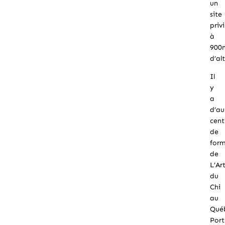
un
site
priv
à
900
d’al
Il
y
a
d’au
cent
de
for
de
L’Ar
du
Chi
au
Qué
Port