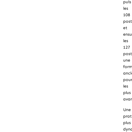
puis
les
108
post
et
ensu
les
127
post
une
for
anc
pou
les
plus
avan
Une
prat
plus
dyn