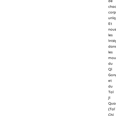
de
cha
corp
uniq
Et
nou
les
inte
dan
les
mou
du
Qi
Gon
et
du
Tai
Ji
Qua
(Taï
Chi