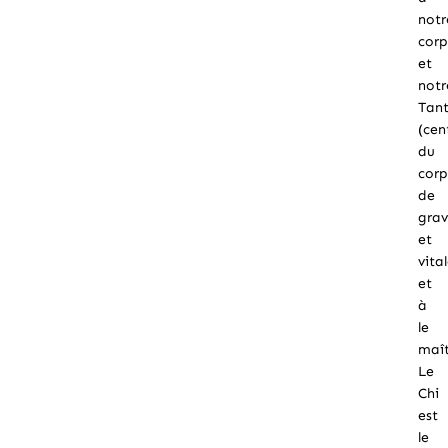
notr
corp
et
notr
Tant
(cen
du
corp
de
grav
et
vita
et
à
le
maît
Le
Chi
est
le