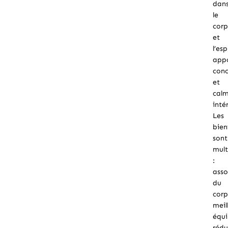
dan
le
corp
et
l’esp
app
conc
et
cal
inté
Les
bien
sont
mult
:
asso
du
corp
meil
équi
réd