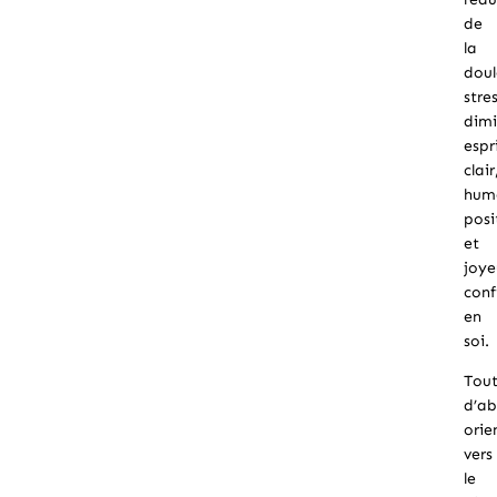
de
la
doul
stre
dimi
espr
clair
hum
posi
et
joye
conf
en
soi.
Tou
d’a
orie
vers
le