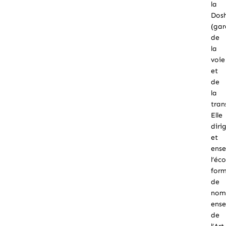
la
Dos
(gar
de
la
voie
et
de
la
tran
Elle
diri
et
ense
l’éc
for
de
nom
ense
de